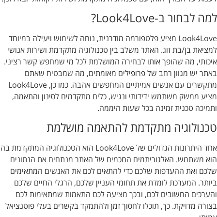
למה לבחור ב-Look4Love?
Look4Love מציע פלטפורמה מודרנית, נוחה לשימוש ויעילה במיוחד
למציאת בן/בת זוג. האתר משלב בין טכנולוגיה מתקדמת ושירות אנושי
איכותי, מה שהופך אותו לבחירה המושלמת לכל מי שמחפש קשר רציני.
באתר יש מגוון רחב של פרופילים מאומתים, מה שמבטיח שאתם
מתקשרים עם אנשים אמיתיים המחפשים אהבה. כמו כן, Look4Love
מציע ממשק משתמש ידידותי ונגיש, כלים מתקדמים לסינון והתאמה,
ותמיכה טכנית זמינה בכל שעות היממה.
טכנולוגיה מתקדמת להתאמה מושלמת
אחד היתרונות הגדולים של Look4Love הוא הטכנולוגיה המתקדמת בה
הוא משתמש. האלגוריתמים החכמים של האתר מנתחים את הנתונים
שלכם ואת ההעדפות שלכם כדי להתאים לכם את האנשים המתאימים
ביותר. המערכת לומדת את תחומי העניין שלכם, הרגלי החיים שלכם
והערכים החשובים לכם, ובכך מציעה לכם התאמות שמתאימות לכם
בצורה מדויקת. כך, תוכלו לחסוך זמן ולהתמקד בקשרים בעלי פוטנציאל