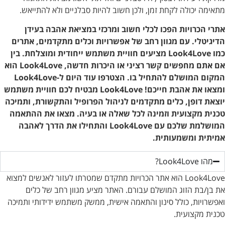
מתאימה יכולה לקחת זמן, ולכן חשוב להיות סבלניים ולא להתייאש.
אתרי הכרויות הפכו לכלי חשוב ומרכזי במציאת אהבה בעידן
הדיגיטלי. עם מגוון רחב של אפשרויות וכלים מתקדמים, אתרים
כמו Look4Love מציעים חוויית משתמש ייחודית ומוצלחת. בין
אם אתם מחפשים קשר רציני או היכרות חדשה, Look4Love הוא
המקום המושלם להתחיל בו. הצטרפו עוד היום ל-Look4Love
ומצאו את אהבת חייכם! Look4Love מבטיח לכם חוויית משתמש
יוצאת דופן, כלים מתקדמים לניהול הפרופיל והתקשורת, ותמיכה
טכנית מקצועית
וזמינה לכל שאלה או בעיה. מצאו את ההתאמה
המושלמת שלכם עם Look4Love והתחילו את הדרך לאהבה
אמיתית ומשמעותית.
מהו Look4Love?
Look4Love הוא אתר הכרויות מתקדם שמטרתו לעזור לאנשים למצוא
את בן/בת הזוג המושלם עבורם. האתר מציע מגוון רחב של כלים
ואפשרויות, כולל סינון והתאמה אישית, ממשק משתמש ידידותי ותמיכה
טכנית מקצועית.