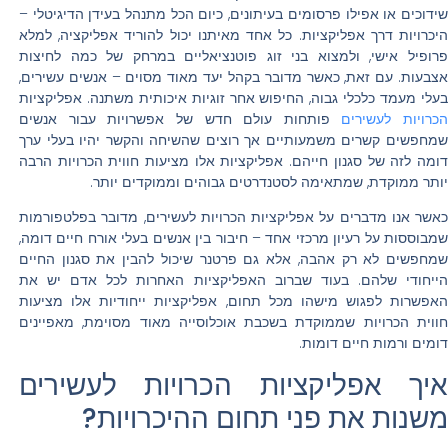
שידוכים או אפילו פרסומים בעיתונים, כיום הכל מתנהל בעידן הדיגיטלי –
היכרויות דרך אפליקציות. כל אחד מאיתנו יכול להוריד אפליקציה, למלא
פרופיל אישי, ולמצוא בני זוג פוטנציאליים במרחק של כמה לחיצות
אצבעות. עם זאת, כאשר מדובר בקהל יעד מאוד מסוים – אנשים עשירים,
בעלי מעמד כלכלי גבוה, החיפוש אחר זוגיות איכותית משתנה. אפליקציות
הכרויות לעשירים
פותחות עולם חדש של אפשרויות עבור אנשים
שמחפשים קשרים משמעותיים אך רוצים שהשיחה והקשר יהיו בעלי ערך
דומה לזה של סגנון חייהם. אפליקציות אלו מציעות חווית הכרויות הרבה
יותר ממוקדת, שמתאימה לסטנדרטים גבוהים וממוקדים יותר.
כאשר אנו מדברים על אפליקציות הכרויות לעשירים, מדובר בפלטפורמות
שמבוססות על רעיון מרכזי אחד – חיבור בין אנשים בעלי אורח חיים דומה,
שמחפשים לא רק אהבה, אלא גם פרטנר שיכול להבין את סגנון החיים
הייחודי שלהם. בעוד שברוב האפליקציות האחרות לכל אדם יש את
האפשרות לפגוש מישהו מכל תחום, אפליקציות ייחודיות אלו מציעות
חווית הכרויות שממוקדת בשכבת אוכלוסייה מאוד מסוימת, מאפיינים
דומים ורמות חיים דומות.
איך אפליקציות הכרויות לעשירים
משנות את פני תחום ההיכרויות?