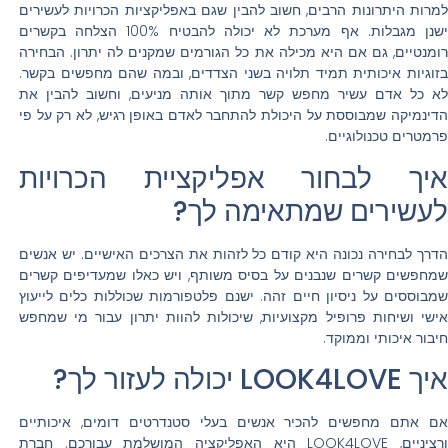
למרות היתרונות הרבים, חשוב להבין שגם באפליקציות הכרויות לעשירים
ישנן מגבלות. אף מערכת לא יכולה להבטיח 100% הצלחה בקשרים
רומנטיים, גם אם היא מכילה את כל הגורמים שמקנים לה יתרון. הבחירה
בזוגיות איכותית תמיד תלויה בשני הצדדים, ובמה שהם מחפשים בקשר.
לא כל אדם עשיר מחפש קשר מתוך אותה מניעים, וחשוב להבין את
הדינמיקה שמבוססת על היכולת להתחבר לאדם באופן רגיש, לא רק על פי
פרמטרים טכנולוגיים.
איך לבחור אפליקציית הכרויות
לעשירים שמתאימה לך?
הדרך לבחירה נכונה היא קודם כל לזהות את הצרכים האישיים. יש אנשים
שמחפשים קשרים שנבנים על בסיס משותף, ויש כאלו שמעדיפים קשרים
שמבוססים על ניסיון חיים זהה. ישנם פלטפורמות שכוללות כלים לייעוץ
אישי ושיחות פרופיל מקצועיות, שיכולות להוות יתרון עבור מי שמחפש
חיבור איכותי וממוקד.
איך LOOK4LOVE יכולה לעזור לך?
אם אתם מחפשים להכיר אנשים בעלי סטנדרטים דומים, איכותיים
ורציניים, LOOK4LOVE היא האפליקציה המושלמת עבורכם. חברת