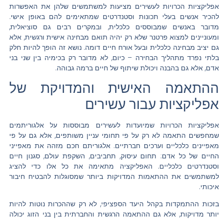
אפליקציות הכרויות לעשירים מציעות למשתמשים שלהן את האפשרות
להכיר אנשים בעלי תכונות וסטנדרטים שמתאימים להם באופן אישי.
מדובר באנשים שמבוססים כלכלית, ובמקרים רבים גם סוציאלית,
ומעוניינים למצוא פרטנר שלא רק יהיה תואם מבחינה אישית ורגשית, אלא
גם יציב מבחינה כלכלית ובעל אורח חיים דומה. נושא זה הופך להיות חלק
בלתי נפרד מתהליך הבחירה – כיום, לא מדובר רק בכימיה בין שני בני
אדם, אלא גם בהבנה ויכולת שיתוף של חיים ברמה גבוהה.
ההתאמה האישית והמדויקת של
אפליקציות עבור עשירים
אפליקציות הכרויות שמיועדות לעשירים מבוססות על אלגוריתמים
שמחפשים התאמה לא רק על פי תחומי עניין משותפים, אלא גם על פי
מאפיינים כלכליים וערכים חברתיים. אלגוריתם חכם מזהה את מאפייני
החיים של כל אדם: תחום עיסוק, תחביבים, השקפת עולם, סגנון חיים
וסטנדרטים כלכליים. האפליקציה מתאימה את כל אלו כדי להציג
למשתמשים את ההתאמות המדויקות ביותר שמסוגלות להבטיח חיבור
איכותי.
בזכות ההתמקדות בקהל היעד הספציפי, לא רק שההכרות נוטות להיות
יותר מדויקות, אלא גם ההתאמה הרגשית והחברתית בין בני הזוג יכולה