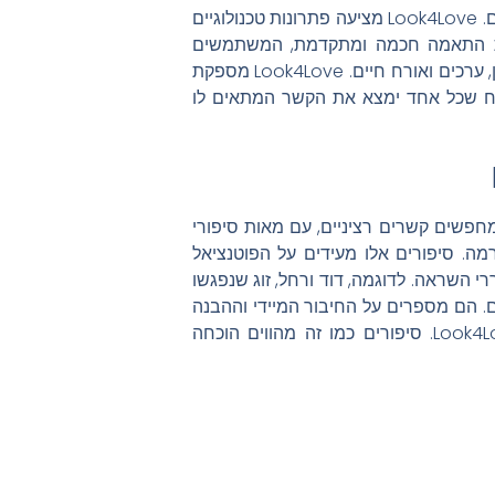
על ערכי המסורת והמשפחה תוך חיפוש אחר בן זוג מתאים. Look4Love מציעה פתרונות טכנולוגיים
ת התאמה חכמה ומתקדמת, המשתמשים
יכולים למצוא בני זוג שמתאימים להם מבחינת תחומי עניין, ערכים ואורח חיים. Look4Love מספקת
ח שכל אחד ימצא את הקשר המתאים לו
 המחפשים קשרים רציניים, עם מאות סיפורי
. סיפורים אלו מעידים על הפוטנציאל
תיים ומעוררי השראה. לדוגמה, דוד ורחל, זוג שנפגשו
ושלים. הם מספרים על החיבור המיידי וההבנה
המשותפת שנוצרו בזכות המערכת המתוחכמת של Look4Love. סיפורים כמו זה מהווים הוכחה