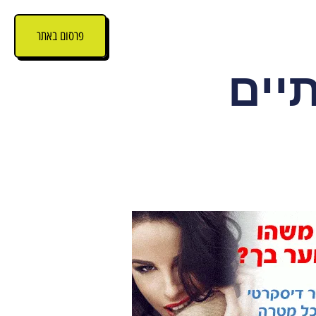
פרסום באתר
יים