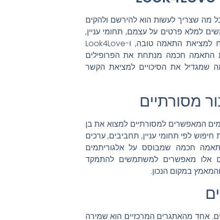
להתחיל את המסע למציאת אהבה עם Look4Love, כל מה שצריך לעשות הוא להירשם ולהקים
ים למלא פרטים על עצמם, תחומי עניין,
העדפות וערכים. פרופיל אישי מפורט ואמין הוא המפתח למציאת התאמה טובה, ו-Look4Love
כת התאמה חכמה מנתחת את הפרופילים
מה שמגדיל את הסיכויים למציאת הקשר
 מתקדמים המאפשרים למסורתיים למצוא את בן
חיפוש לפי תחומי עניין, תחביבים, ערכים
Look4 מספקת מנגנון התאמה חכמה שמבוסס על אלגוריתמים
לים אלו מאפשרים למשתמשים להתמקד
המאמץ במקום הנכון.
ם
יים. אחד מהאתגרים המרכזיים הוא שמירה