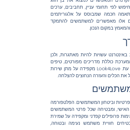
יים מתקדמים המאפשרים למצוא את בן הזוג
פוש לפי תחומי עניין, תחביבים, ערכים
Look4 מספקת מנגנון התאמה חכמה שמבוסס על אלגוריתמים
לים אלו מאפשרים למשתמשים להתמקד
המאמץ במקום הנכון.
ך
יות באינטרנט עשויות להיות מאתגרות, ולכן
רכת כוללת מדריכים מפורטים, טיפים
להצלחה בהיכרויות, ותמיכה טכנית מקצועית הזמינה בכל עת. Look4Love מקפידה על מתן שירות
את הכלים והעזרה הנחוצים להצלחה.
המשתמשים
 Look4Love הוא שמירה על פרטיות וביטחון המשתמשים. הפלטפורמה
 האישי, ומבטיחה שכל פרטי המשתמשים
טחת. בנוסף, Look4Love מבצעת אימות פרופילים קפדני ומקפידה על שמירת
יחים חוויית משתמש נעימה ובטוחה,