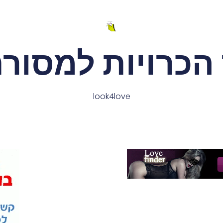
הכרויות למסורת
look4love