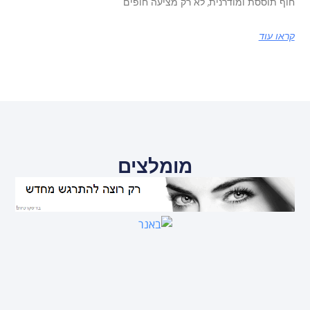
חוף תוססת ומודרנית, לא רק מציעה חופים
קראו עוד
מומלצים