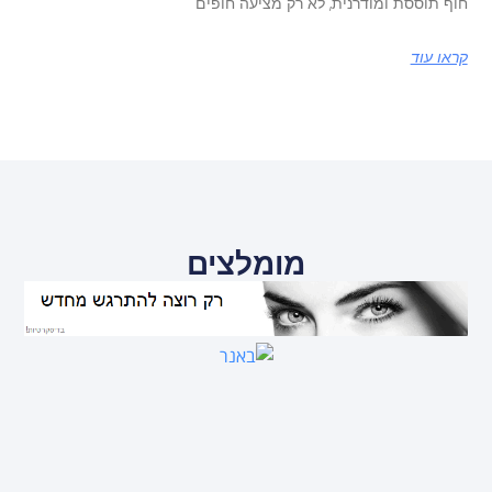
חוף תוססת ומודרנית, לא רק מציעה חופים
קראו עוד
מומלצים