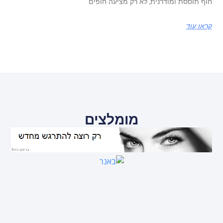
חוף תוססת ומודרנית, לא רק מציעה חופים
קראו עוד
מומלצים