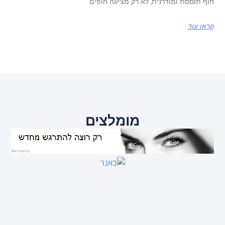
חוף תוססת ומודרנית, לא רק מציעה חופים
קראו עוד
מומלצים