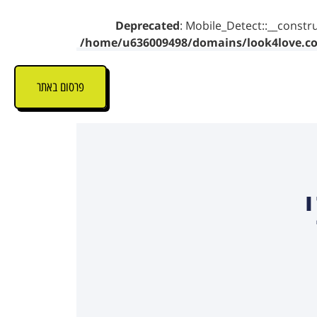
Deprecated
: Mobile_Detect::__constru
/home/u636009498/domains/look4love.co.
פרסום באתר