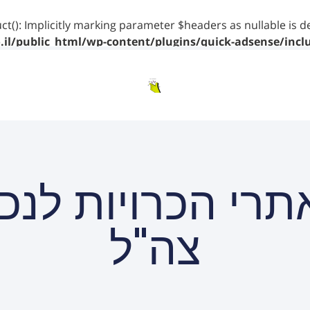
ct(): Implicitly marking parameter $headers as nullable is d
il/public_html/wp-content/plugins/quick-adsense/incl
תרי הכרויות לנכי
צה"ל