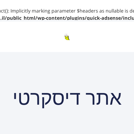
ct(): Implicitly marking parameter $headers as nullable is d
il/public_html/wp-content/plugins/quick-adsense/incl
אתר דיסקרטי