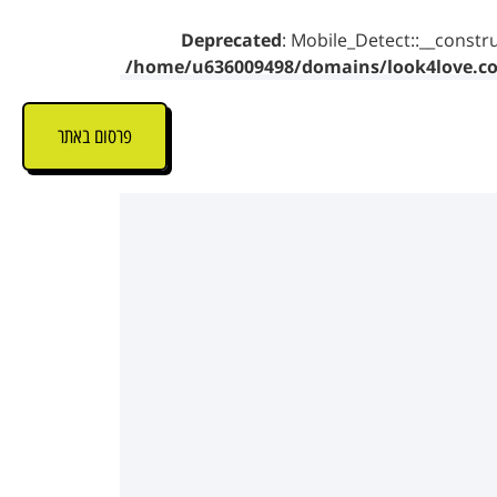
Deprecated
: Mobile_Detect::__constru
/home/u636009498/domains/look4love.co.
פרסום באתר