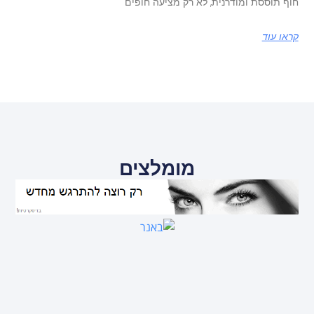
חוף תוססת ומודרנית, לא רק מציעה חופים
קראו עוד
מומלצים