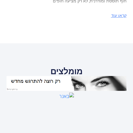
חוף תוססת ומודרנית, לא רק מציעה חופים
קראו עוד
מומלצים