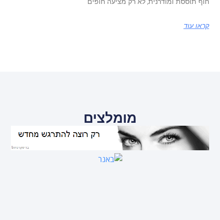
חוף תוססת ומודרנית, לא רק מציעה חופים
קראו עוד
מומלצים