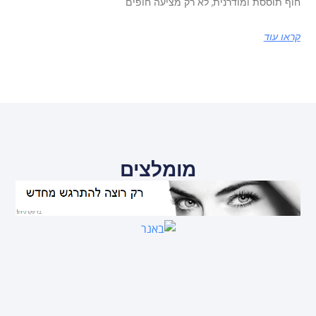
חוף תוססת ומודרנית, לא רק מציעה חופים
קראו עוד
מומלצים