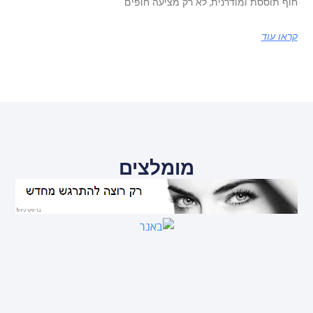
חוף תוססת ומודרנית, לא רק מציעה חופים
קראו עוד
מומלצים