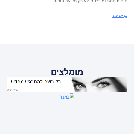
חוף תוססת ומודרנית, לא רק מציעה חופים
קראו עוד
מומלצים