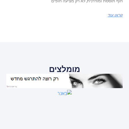
חוף תוססת ומודרנית, לא רק מציעה חופים
קראו עוד
מומלצים