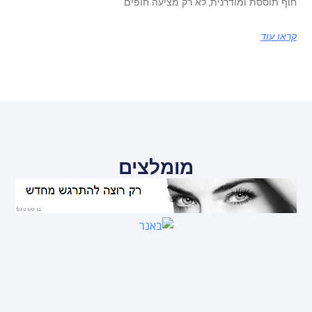
חוף תוססת ומודרנית, לא רק מציעה חופים
קראו עוד
מומלצים