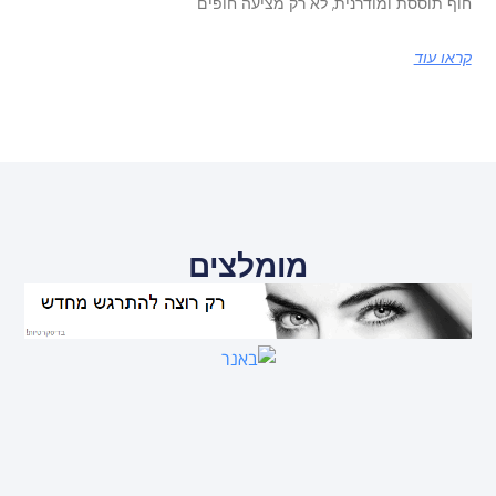
חוף תוססת ומודרנית, לא רק מציעה חופים
קראו עוד
מומלצים