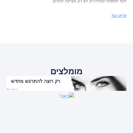
חוף תוססת ומודרנית, לא רק מציעה חופים
קראו עוד
מומלצים