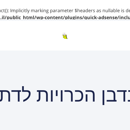
ct(): Implicitly marking parameter $headers as nullable is d
il/public_html/wp-content/plugins/quick-adsense/incl
דבן הכרויות לדתי