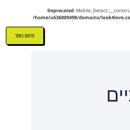
Deprecated
: Mobile_Detect::__constru
/home/u636009498/domains/look4love.co.
פרסום באתר
ים