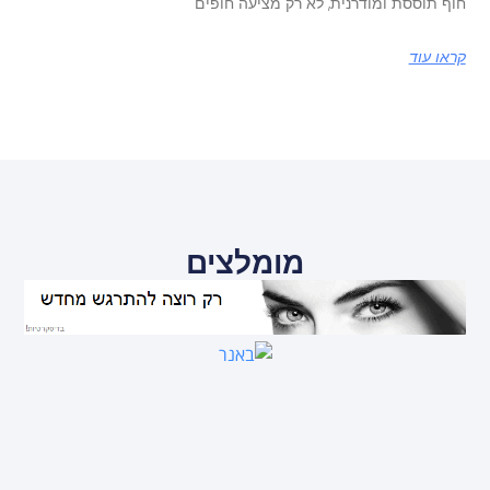
חוף תוססת ומודרנית, לא רק מציעה חופים
קראו עוד
מומלצים