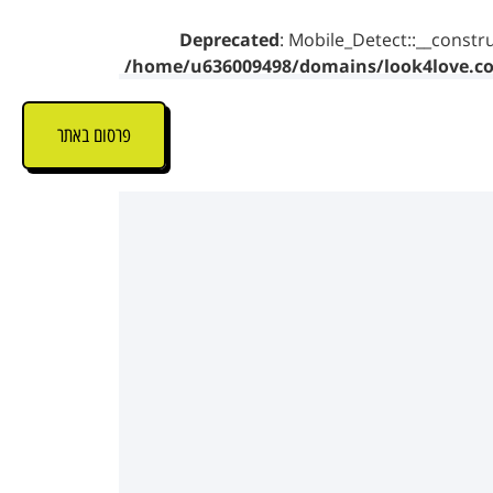
Deprecated
: Mobile_Detect::__constru
/home/u636009498/domains/look4love.co.
פרסום באתר