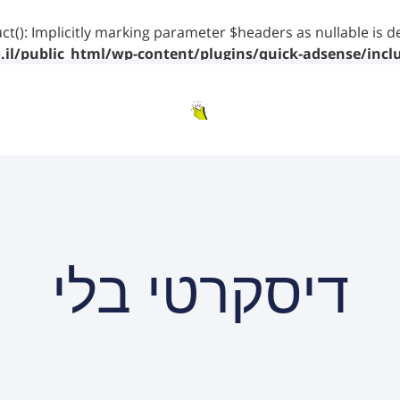
ct(): Implicitly marking parameter $headers as nullable is d
il/public_html/wp-content/plugins/quick-adsense/incl
דיסקרטי בלי