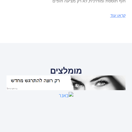
חוף תוססת ומודרנית, לא רק מציעה חופים
קראו עוד
מומלצים