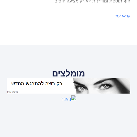
חוף תוססת ומודרנית, לא רק מציעה חופים
קראו עוד
מומלצים