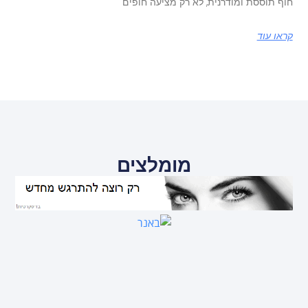
חוף תוססת ומודרנית, לא רק מציעה חופים
קראו עוד
מומלצים