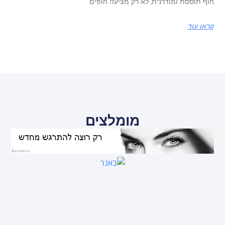
חוף תוססת ומודרנית, לא רק מציעה חופים
קראו עוד
מומלצים