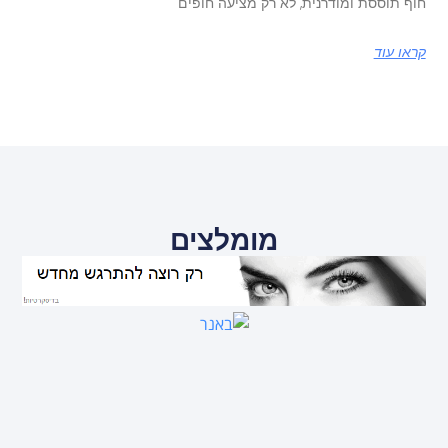
חוף תוססת ומודרנית, לא רק מציעה חופים
קראו עוד
מומלצים