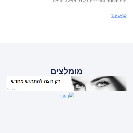
חוף תוססת ומודרנית, לא רק מציעה חופים
קראו עוד
מומלצים