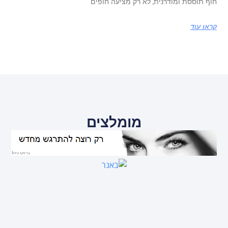
חוף תוססת ומודרנית, לא רק מציעה חופים
קראו עוד
מומלצים