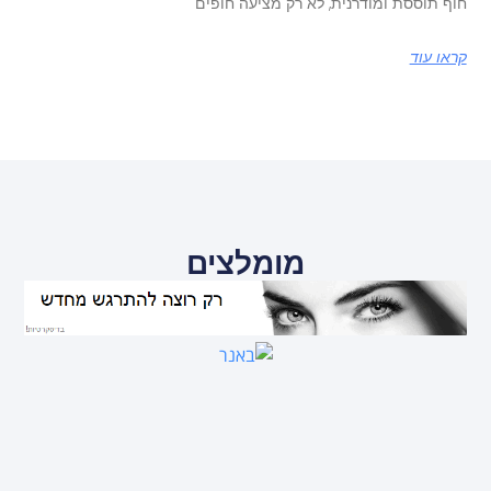
חוף תוססת ומודרנית, לא רק מציעה חופים
קראו עוד
מומלצים