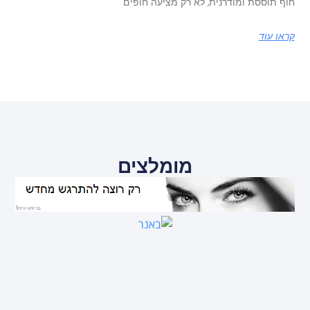
חוף תוססת ומודרנית, לא רק מציעה חופים
קראו עוד
מומלצים