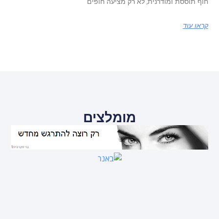
חוף תוססת ומודרנית, לא רק מציעה חופים
קראו עוד
מומלצים