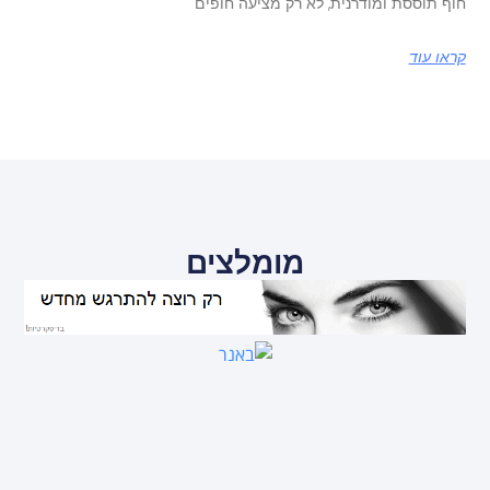
חוף תוססת ומודרנית, לא רק מציעה חופים
קראו עוד
מומלצים