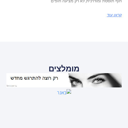
חוף תוססת ומודרנית, לא רק מציעה חופים
קראו עוד
מומלצים