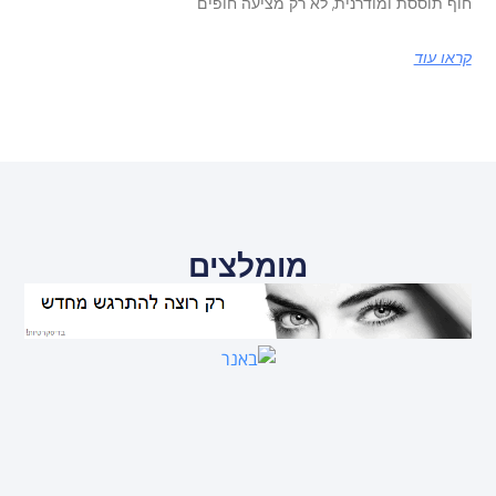
חוף תוססת ומודרנית, לא רק מציעה חופים
קראו עוד
מומלצים