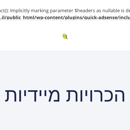
ct(): Implicitly marking parameter $headers as nullable is d
il/public_html/wp-content/plugins/quick-adsense/incl
הכרויות מיידיות