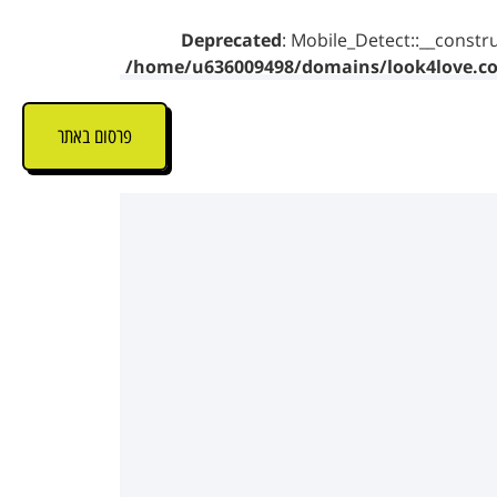
Deprecated
: Mobile_Detect::__constru
/home/u636009498/domains/look4love.co.
פרסום באתר