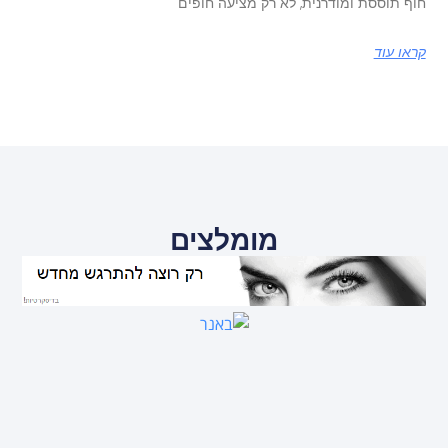
חוף תוססת ומודרנית, לא רק מציעה חופים
קראו עוד
מומלצים