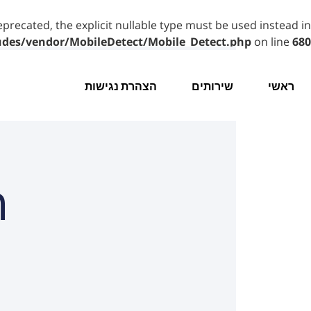
eprecated, the explicit nullable type must be used instead in
udes/vendor/MobileDetect/Mobile_Detect.php
on line
680
ראשי
שירותים
הצהרת נגישות
ה