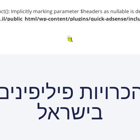
ct(): Implicitly marking parameter $headers as nullable is d
il/public_html/wp-content/plugins/quick-adsense/incl
כרויות פיליפינים
בישראל