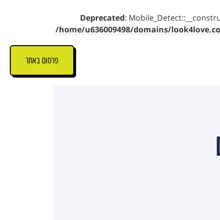
Deprecated
: Mobile_Detect::__constru
/home/u636009498/domains/look4love.co.
פרסום באתר