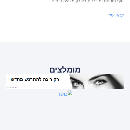
חוף תוססת ומודרנית, לא רק מציעה חופים
קראו עוד
מומלצים