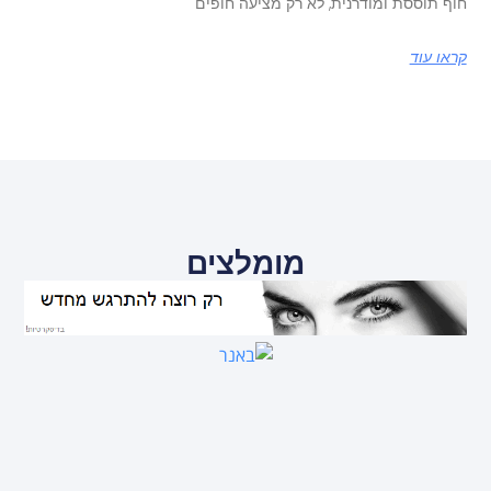
חוף תוססת ומודרנית, לא רק מציעה חופים
קראו עוד
מומלצים