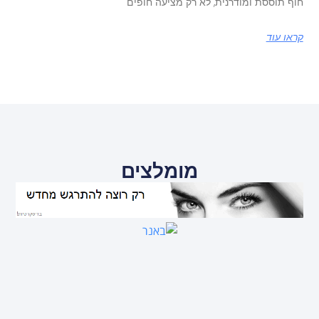
חוף תוססת ומודרנית, לא רק מציעה חופים
קראו עוד
מומלצים