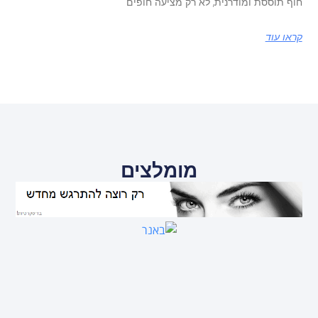
חוף תוססת ומודרנית, לא רק מציעה חופים
קראו עוד
מומלצים