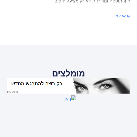
חוף תוססת ומודרנית, לא רק מציעה חופים
קראו עוד
מומלצים