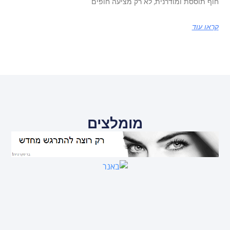
חוף תוססת ומודרנית, לא רק מציעה חופים
קראו עוד
מומלצים