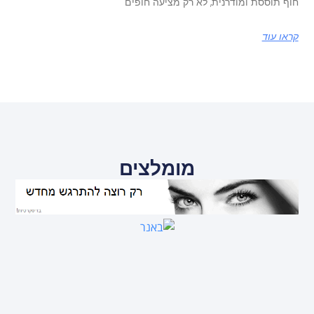
חוף תוססת ומודרנית, לא רק מציעה חופים
קראו עוד
מומלצים