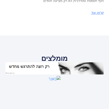
חוף תוססת ומודרנית, לא רק מציעה חופים
קראו עוד
מומלצים