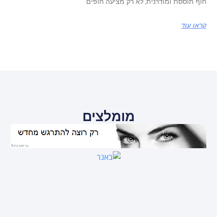
חוף תוססת ומודרנית, לא רק מציעה חופים
קראו עוד
מומלצים