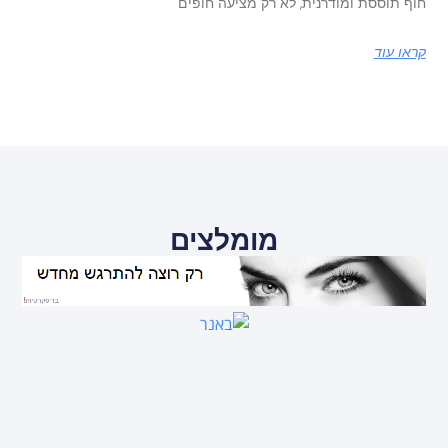
חוף תוססת ומודרנית, לא רק מציעה חופים
קראו עוד
מומלצים