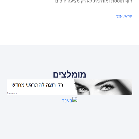
חוף תוססת ומודרנית, לא רק מציעה חופים
קראו עוד
מומלצים