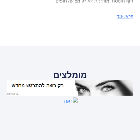
חוף תוססת ומודרנית, לא רק מציעה חופים
קראו עוד
מומלצים